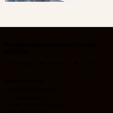
หอพักในกำกับสวนดอก มหาวิทยาลัย
เชียงใหม่
Facebook
Youtube
Line OA
ช่องทางการติดต่อ
suandokdorm@hotmail.com
โทร : 053-943-901-5
Line OA :
Suandok Dorm CMU
แฟกซ์ : 053-943907